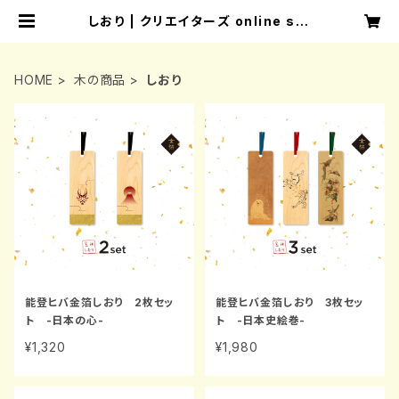
しおり | クリエイターズ online sto
re
HOME
木の商品
しおり
能登ヒバ金箔しおり 2枚セッ
能登ヒバ金箔しおり 3枚セッ
ト -日本の心-
ト -日本史絵巻-
¥1,320
¥1,980