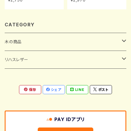
CATEGORY
木の商品
葉書
リハスレザー
しおり
財布
保存
シェア
LINE
ポスト
金箔しおり
長財布
チップ
キーケース
木のしおり
二つ折り
名刺ケース
PAY IDアプリ
ご当地デザイン木のしおり
三つ折り
カードホルダー