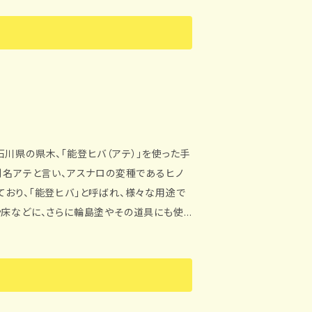
鬱々とす
、 期間限定パッケージにて販売をスタートい
高く、消臭や除湿にも優れています。 【使
おり、「能登ヒバ」と呼ばれ、様々な用途で
をかく）場合があります。 長期間靴の中に
や床などに、さらに輪島塗やその道具にも使
、ヒバの油が染み出る可能性があります。 イラスト協力 あしし（twitter ID @ashishi_02）
せる効果があります。さらに、アトピー治療に
ました。 もちろん、ボールペンで自分で書く
ければ、心のこもった能登ヒバ独特の優しい