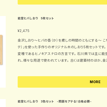
能登ヒバしおり 5枚セット
¥2,475
金沢しおり〜ヒバの香（か）を癒しの時間のともにする〜 こちらの商品は石川県の県木、「能登ヒバ（ア
テ）」を使った手作りのオリジナル木のしおり5枚セットです。 能登ヒバとは別名アテと言い、アスナロ
変種であるヒノキアスナロの方言です。 石川県では主に能
れ、様々な用途で使われています。 古くは建築材のほか、
その道具にも使われています。 能登ヒバはその独特の芳香でもよく知られ、その香りに含まれるヒノキオ
チールという成分は、ストレスを和らげ、心が落ち着き、気持
アトピー治療にも利用されています。 デザインは石川県の名所や産物、石川のゆるキャラなどをアピール
MORE
した、兼六園、加賀野菜、ひゃくまんさん、能登の観光地、県都金沢を表現し
ひとときに、その香りをお愉しみください。 また、額に入れてお部屋の壁に飾るインテリアとしても愉しめ
ます。 【材質】 能登ヒバ（アテ） 【サイズ】 縦130mm×横44mm（しおり本体） 縦165mm×横44mm（しお
能登ヒバしおり 3色セット -問題をアテる！合格必勝-