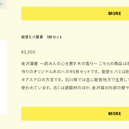
を絵にしたものを見れば、難を逃れるであろう」と告げたという。 新型コロナウイルスの事態で
る毎日。 クスっと笑って、少しでも癒しの元となればと思い
MORE
たしました。 「能登ヒバ」は木材の中でも特に、抗菌・防虫・消臭・除湿に加えて、心安らぐ香りを持つ木で
す。 「能登ヒバ」独特の良い香りは、私たちの心をうっとり癒してくれます。 3年もの間、熟成し天然乾燥さ
せた能登ヒバは成分がギュッと凝縮されている為、 とても香り
能登ヒバ葉書 5枚セット
い方】 ◎お風呂に・・・ そのまま湯船に浮かべてご使用ください。心安らぐ香りをお楽しみいただけます。
２〜３回使用可能です。 ◎靴に・・・ 靴の片方につき１つずつ入れてご使用ください。嫌な臭いや湿気を取
¥3,300
り除くことが可能です。 ２週間程効果が続きます。 ◎クローゼットに・・・ 防虫効果と消臭効果により大
金沢葉書 〜読み人の心を癒す木の香り〜 こちらの商品は石川県の県木、「能登ヒバ（アテ）」を使った手
切な洋服を守ってくれます。 ◎クルマの中に・・・ 自然の香りで癒やされると同時に、タバコなどの嫌な臭
作りのオリジナル木のハガキ5枚セットです。 能登ヒバとは別名アテと言い、アスナロの変種であるヒノ
いも和らげてくれます。 サイズ：1個 幅6.5cm 高さ9cm 内容量：2個入り（1個 10〜15g） 【取り扱い】
キアスナロの方言です。 石川県では主に能登地方で生育して
※湿気の高い場所で長期間保管すると袋内で水分を含む（汗
使われています。 古くは建築材のほか、金沢城の内部の壁
入れておくと
われています。 能登ヒバはその独特の芳香でもよく知られ、その香りに含まれるヒノキオチールという成
分は、ストレスを和らげ、心が落ち着き、気持をリラックスさ
も利用されています。 デザインは石川県の名所や産物、石川のゆるキャラなどをアピールした、兼六園、
MORE
加賀野菜、ひゃくまんさん、能登の観光地、県都金沢を表現し
事もできますので、82円切手を貼って郵便窓口に出して頂