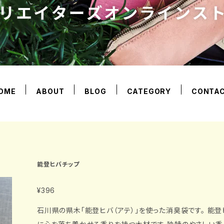
OME
ABOUT
BLOG
CATEGORY
CONTA
能登ヒバチップ
¥396
石川県の県木「能登ヒバ（アテ）」を使った消臭袋です。 能登ヒバは、抗菌・防虫・消臭・除湿に優れ、さら