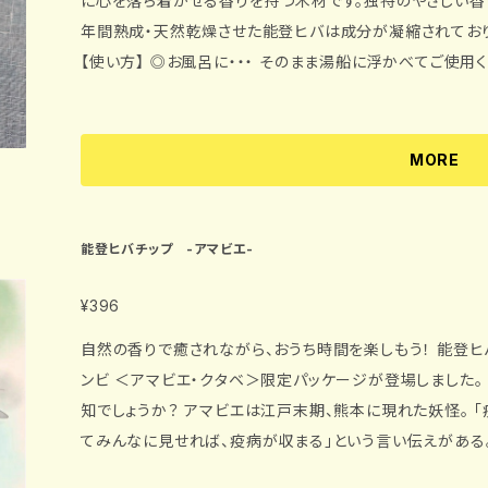
に心を落ち着かせる香りを持つ木材です。独特のやさしい香り
年間熟成・天然乾燥させた能登ヒバは成分が凝縮されており
【使い方】 ◎お風呂に・・・ そのまま湯船に浮かべてご使用ください。心安らぐ香りをお楽しみいただけま
す。 ２〜３回使用可能です。 ◎靴に・・・ 靴の片方につき１つずつ入れてご使用ください。嫌な臭いや湿気
を取り除くことが可能です。 ２週間程効果が続きます。 ◎クローゼットに・・・ 防虫効果と消臭効果によ
り大切な洋服を守ってくれます。 ◎クルマの中に・・・ 自然の香りで癒やされると同時に、タバコなどの嫌
MORE
な臭いも和らげてくれます。 サイズ：1個 幅6.5cm 高さ9cm 内容量：2個入り（1個 10〜15g） 【取り扱
い】 ※湿気の高い場所で長期間保管すると袋内で水分を含む
中に入れておくと、ヒバの油が染み出る可能性があります。
能登ヒバチップ -アマビエ-
¥396
自然の香りで癒されながら、おうち時間を楽しもう！ 能登
ンビ ＜アマビエ・クタベ＞限定パッケージが登場しました。 皆様、「アマビエ」「クタベ」という妖怪をご
知でしょうか？ アマビエは江戸末期、熊本に現れた妖怪。 
てみんなに見せれば、疫病が収まる」という言い伝えがある。 一方のクタベも同じく江戸末期、富山
立山に現れ、同じように「これから原因不明の難病が流行す