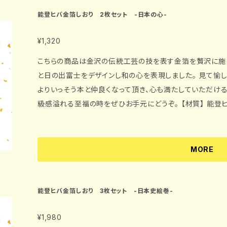
木の香りを大切なあの人に届ける事ができますよ。 また、額に入れてお部屋の壁に飾るインテリアとし
能登ヒバ金箔しおり 2枚セット -日本の心-
ても愉しめます。 【材質】 能登ヒバ（アテ） 【サイズ】 縦1
¥1,320
こちらの商品は金沢の伝統工芸の技を表す金箔を贅沢に施
と日の出富士をデザインし和の心を表現しました。 見て愉しみ、香りを愉しみ、読書の友として愉しむ。
よりいっそう本と仲良くなって頂き、心も満たしていただけると思います。 プレゼント
級感溢れる至福の時をぜひお手元にどうぞ。 【材質】 能登ヒバ（アテ）金箔 【サイズ】 縦130mm×横44m
m（しおり本体） 縦165mm×横44mm（しおり本体＋リボン3
MORE
能登ヒバ金箔しおり 3枚セット -日本史絵巻-
¥1,980