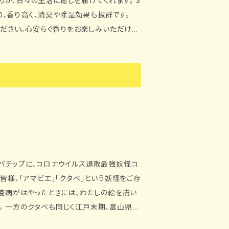
が、日々の生活に癒しを届けてくれます。 3
、香り高く、消臭や除湿効果も抜群です。
（汗をかく）場合があります。 長期間靴の
ヒバチップに、コロナウイルス退散最強妖怪コ
存
「疫病がはやったときには、わたしの絵を描い
県の
るが、我が姿を見た者だけが助かる。我が姿