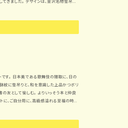
ンは、金沢名物雪吊り
しみ、香りを愉しみ、
テ）金箔 【サ
4mm（しおり本体＋リボン35mm）
取に、日の
鉢紋に雪吊りと、和を意識した上品かつボリ
取と日の出富士には、さらに金箔が降り掛けら