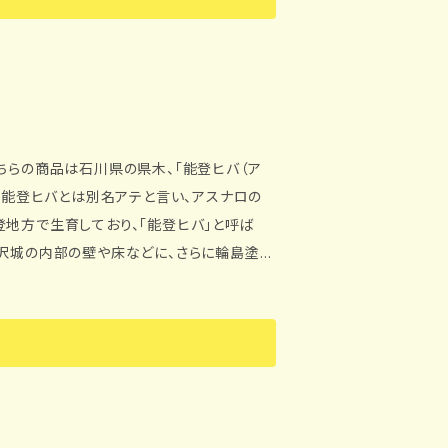
の
登地方で生育しており、「能登ヒバ」と呼ば
金沢城の内部の壁や床などに、さらに輪島塗や
をリラックスさせる効果があります。さらに、
ました。 読書の合間の癒しの