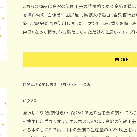
こちらの商品は金沢の伝統工芸の代表格である金箔を贅沢に散りば
長澤芦雪の「白像黒牛図屏風」、鳥獣人物戯画、百鬼夜行絵
楽しい歴史絵巻を使用しました。 見て愉しみ、香りを愉しみ、読書の友として愉しむ。 よりいっそう本と
仲良くなって頂き、心も満たしていただけると思います。 プレゼントに、ご自分用に、高級感溢れる至福の
時をお愉しみください。 【材質】 能登ヒバ（アテ）金箔 【サイズ】 縦130mm×横44mm（しおり本体） 縦16
5mm×横44mm（しおり本体＋リボン35mm）
MORE
能登ヒバ金箔しおり 2枚セット -金沢-
¥1,320
金沢しおり（金箔付き）～愛（め）で見て香る金の箔～ こちらの商品は、石川県の県木「能登ヒバ（アテ）」
を使用した手作りオリジナル木のしおりに、金沢の伝統工芸
れる木のしおりです。 日本の金箔の生産量の98％以上を占める金沢。 その受け継がれてきた技と歴史