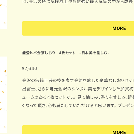
は、金沢の持つ気候風土や忍耐強い職人気質の中から成長してきました。 デザイ
と加賀百万石前田家の家紋、加賀梅鉢紋を、シンプルに表現した逸品です。 見て愉
読書の友として愉しむ。 よりいっそう本と仲良くなって頂き、心も満たしていただけると思います。 金沢の
魅力がたっぷり詰まった高級感溢れる至福の時をお愉しみください。 【材質】 能登ヒバ（ア
MORE
イズ】 縦130mm×横44mm（しおり本体） 縦165mm×横4
能登ヒバ金箔しおり 4枚セット -日本美を愉しむ-
¥2,640
金沢の伝統工芸の技を表す金箔を施した豪華なしおりセットです。 日本美である歌舞伎の隈
出富士、さらに地元金沢のシンボル美をデザインした加賀梅
ュームのある4枚セットです。 見て愉しみ、香りを愉しみ、読書の友として愉しむ。 よりいっそう本と仲良
くなって頂き、心も満たしていただけると思います。 プレゼントに、ご自分用に、高級感溢れる至福の時を
お愉しみください。 【材質】 能登ヒバ（アテ）金箔 【サイズ】 縦130mm×横44mm（しおり本体） 縦165mm
×横44mm（しおり本体＋リボン35mm） 注）歌舞伎の隈
れています。
MORE