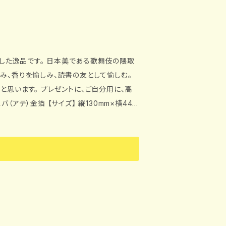
43mm×横93mm
した逸品です。 日本美である歌舞伎の隈取
に、ご自分用に、高
5mm）