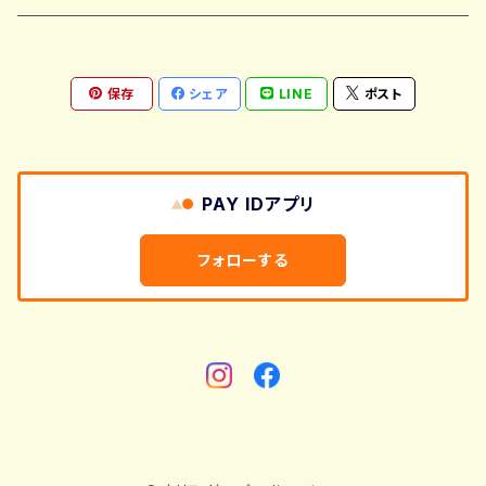
しおり
財布
保存
シェア
LINE
ポスト
金箔しおり
長財布
チップ
キーケース
木のしおり
二つ折り
名刺ケース
PAY IDアプリ
ご当地デザイン木のしおり
三つ折り
カードホルダー
フォローする
コインケース
バック
カバー
革のしおり